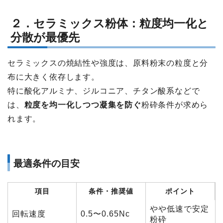
２．セラミックス粉体：粒度均一化と
分散が最優先
セラミックスの焼結性や強度は、原料粉末の粒度と分
布に大きく依存します。
特に酸化アルミナ、ジルコニア、チタン酸系などで
は、
粒度を均一化しつつ凝集を防ぐ
粉砕条件が求めら
れます。
最適条件の目安
項目
条件・推奨値
ポイント
やや低速で安定
回転速度
0.5〜0.65Nc
粉砕