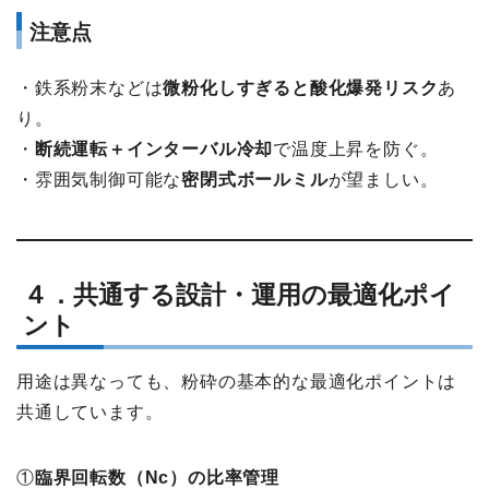
注意点
・鉄系粉末などは
微粉化しすぎると酸化爆発リスク
あ
り。
・
断続運転＋インターバル冷却
で温度上昇を防ぐ。
・雰囲気制御可能な
密閉式ボールミル
が望ましい。
４．共通する設計・運用の最適化ポイ
ント
用途は異なっても、粉砕の基本的な最適化ポイントは
共通しています。
①
臨界回転数（Nc）の比率管理