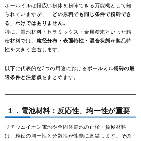
ボールミルは幅広い粉体を粉砕できる万能機として知
られていますが、
「どの原料でも同じ条件で粉砕でき
る」わけではありません。
特に、電池材料・セラミックス・金属粉末といった精
密材料では、
粒径分布・表面特性・混合状態
が製品特
性を大きく左右します。
以下に代表的な3つの用途における
ボールミル粉砕の最
適条件と注意点
をまとめます。
１．電池材料：反応性、均一性が重要
リチウムイオン電池や全固体電池の正極・負極材料
は、粒径の均一性と分散性が性能に直結します。その