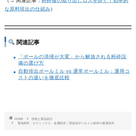
（→ 関連記事：
粉砕後の取り出しロスを防ぐ！効率的
な原料排出の仕組み
）
関連記事
「ボールの清掃が大変」から解放される粉砕設
備の選び方
自動排出ボールミル vs 通常ボールミル：運用コ
ストの違いを徹底比較
HOME
技術と製品紹介
電池材料・セラミックス・金属粉末｜用途別ボールミル粉砕の最適条件