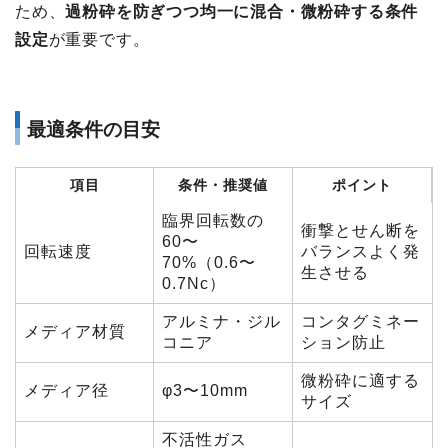
ため、
過粉砕を防ぎつつ均一に混合・微粉砕する条件
設定
が重要です。
最適条件の目安
項目
条件・推奨値
ポイント
臨界回転数の
衝撃とせん断を
60〜
回転速度
バランスよく発
70%（0.6〜
生させる
0.7Nc）
アルミナ・ジル
コンタグミネー
メディア材質
コニア
ション防止
微粉砕に適する
メディア径
φ3〜10mm
サイズ
不活性ガス