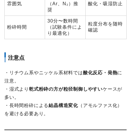
雰囲気
（Ar、N₂）推
酸化・吸湿防止
奨
30分〜数時間
粒度分布を随時
粉砕時間
（試験条件によ
確認
り最適化）
注意点
・リチウム系やニッケル系材料では
酸化反応・発熱
に
注意。
・湿式より
乾式粉砕の方が粒径制御しやすい
ケースが
多い。
・長時間粉砕による
結晶構造変化
（アモルファス化）
を避ける必要あり。