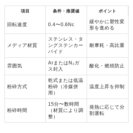
項目
条件・推奨値
ポイント
緩やかに塑性変
回転速度
0.4〜0.6Nc
形を進める
ステンレス・タ
メディア材質
ングステンカー
耐摩耗・高比重
バイド
ArまたはN₂ガ
雰囲気
酸化・燃焼防止
ス封入
乾式または低温
粉砕方式
粉砕（冷媒併
温度上昇を抑制
用）
15分〜数時間
発熱に応じて分
粉砕時間
（材質により調
割運転
整）