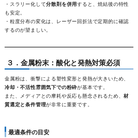
・スラリー化して
分散剤を併用
すると、焼結後の特性
も安定。
・粒度分布の変化は、レーザー回折法で定期的に確認
するのが望ましい。
３．金属粉末：酸化と発熱対策必須
金属粉は、衝撃による塑性変形と発熱が大きいため、
冷却・不活性雰囲気下での粉砕
が基本です。
また、メディアとの摩耗や反応も懸念されるため、
材
質選定と条件管理
が非常に重要です。
最適条件の目安