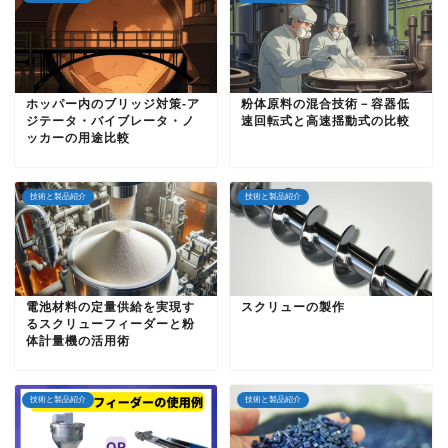
ホッパー内のブリッジ対策-ア
粉体原料の混合技術－容器低
ジテータ・バイブレータ・ノ
速回転式と高速揺動式の比較
ッカーの用途比較
技術と製品紹介
技術と製品紹介
電池材料の定量供給を実現す
スクリューの製作
るスクリューフィーダーと粉
体計量機の活用術
技術と製品紹介
技術と製品紹介