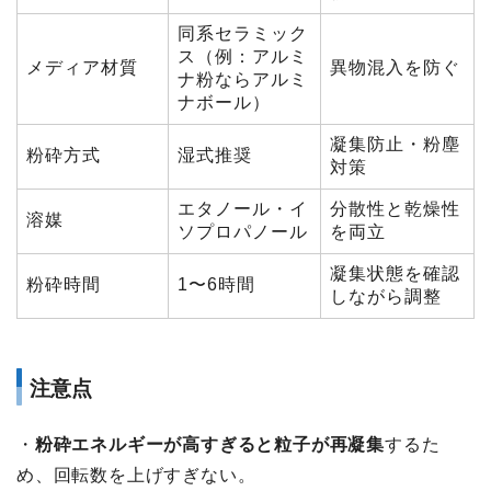
同系セラミック
ス（例：アルミ
メディア材質
異物混入を防ぐ
ナ粉ならアルミ
ナボール）
凝集防止・粉塵
粉砕方式
湿式推奨
対策
エタノール・イ
分散性と乾燥性
溶媒
ソプロパノール
を両立
凝集状態を確認
粉砕時間
1〜6時間
しながら調整
注意点
・
粉砕エネルギーが高すぎると粒子が再凝集
するた
め、回転数を上げすぎない。