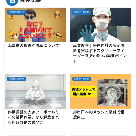
問題解決事例
問題解決事例
上白糖の搬送や供給について
品質改善｜粉体原料の安定供
給を実現するスクリューフィ
ーダー選択の5つの重要ポイン
ト
問題解決事例
問題解決事例
作業負担の大きい「ボールミ
排出口へのメッシュ取付で精
ルの清掃作業」から解放され
度向上
る粉砕設備の選び方