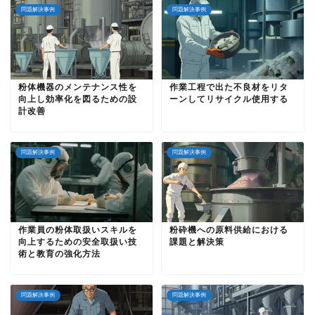
問題解決事例
問題解決事例
粉体機器のメンテナンス性を
作業工程で出た不良材をリタ
向上し効率化を図るための設
ーンしてリサイクル使用する
計改善
問題解決事例
問題解決事例
作業員の粉体取扱いスキルを
粉砕機への原料供給における
向上するための安全取扱い技
課題と解決策
術と教育の強化方法
問題解決事例
問題解決事例