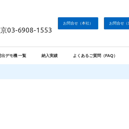
お問合せ（本社）
お問合せ（
京03-6908-1553
貸出デモ機 一覧
納入実績
よくあるご質問（FAQ）