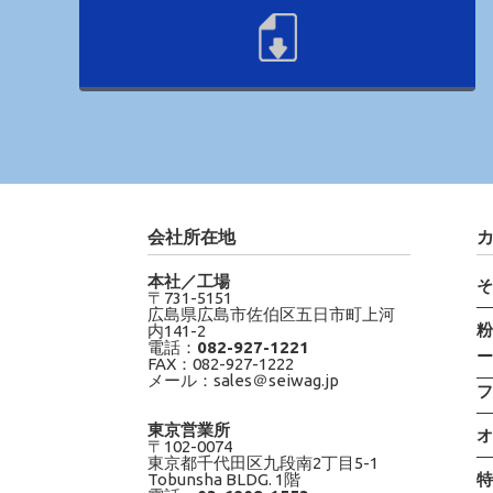
会社所在地
本社／工場
〒731-5151
広島県広島市佐伯区五日市町上河
内141-2
電話：
082-927-1221
FAX：082-927-1222
メール：sales＠seiwag.jp
東京営業所
〒102-0074
東京都千代田区九段南2丁目5-1
Tobunsha BLDG. 1階