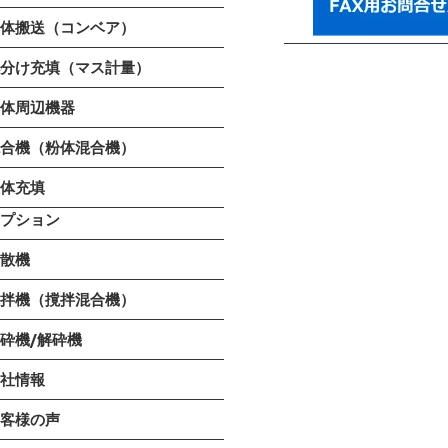
粉体搬送（コンベア）
小分け充填（マス計量）
粉体周辺機器
混合機（粉体混合機）
液体充填
オプション
分散機
撹拌機（撹拌混合機）
砕機/解砕機
会社情報
お客様の声