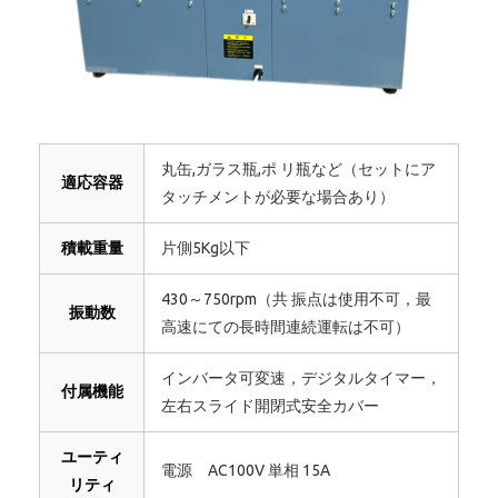
丸缶,ガラス瓶,ポ リ瓶など（セットにア
適応容器
タッチメントが必要な場合あり）
積載重量
片側5Kg以下
430～750rpm（共 振点は使用不可，最
振動数
高速にての長時間連続運転は不可）
インバータ可変速，デジタルタイマー，
付属機能
左右スライド開閉式安全カバー
ユーティ
電源 AC100V 単相 15A
リティ