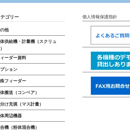
カテゴリー
個人情報保護指針
その他
粉体供給機・計量機（スクリュ
ー）
フィーダー資料
オプション
特殊フィーダー
粉体搬送（コンベア）
小分け充填（マス計量）
粉体周辺機器
混合機（粉体混合機）