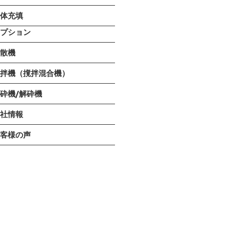
液体充填
オプション
分散機
撹拌機（撹拌混合機）
砕機/解砕機
会社情報
お客様の声