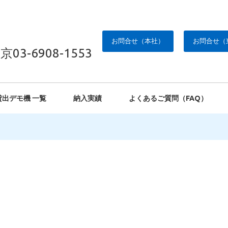
お問合せ（本社）
お問合せ（
京03-6908-1553
貸出デモ機 一覧
納入実績
よくあるご質問（FAQ）