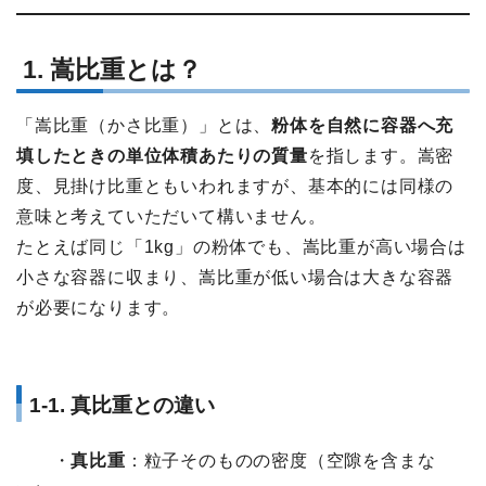
1. 嵩比重とは？
「嵩比重（かさ比重）」とは、
粉体を自然に容器へ充
填したときの単位体積あたりの質量
を指します。嵩密
度、見掛け比重ともいわれますが、基本的には同様の
意味と考えていただいて構いません。
たとえば同じ「1kg」の粉体でも、嵩比重が高い場合は
小さな容器に収まり、嵩比重が低い場合は大きな容器
が必要になります。
1-1. 真比重との違い
・
真比重
：粒子そのものの密度（空隙を含まな