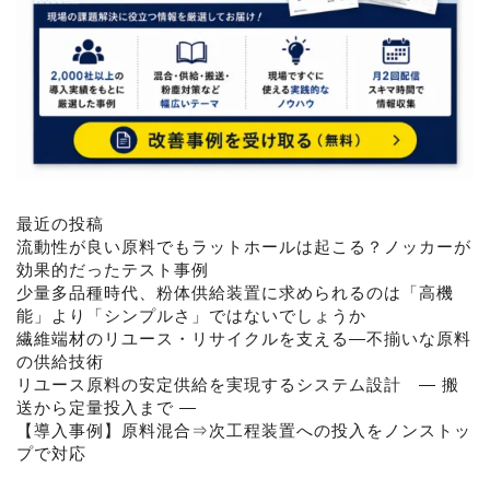
最近の投稿
流動性が良い原料でもラットホールは起こる？ノッカーが
効果的だったテスト事例
少量多品種時代、粉体供給装置に求められるのは「高機
能」より「シンプルさ」ではないでしょうか
繊維端材のリユース・リサイクルを支える―不揃いな原料
の供給技術
リユース原料の安定供給を実現するシステム設計 ― 搬
送から定量投入まで ―
【導入事例】原料混合⇒次工程装置への投入をノンストッ
プで対応