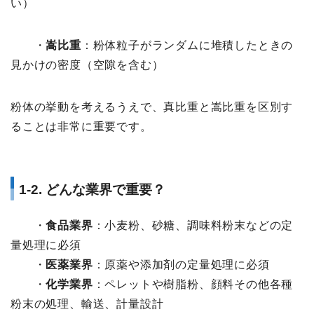
い）
・
嵩比重
：粉体粒子がランダムに堆積したときの
見かけの密度（空隙を含む）
粉体の挙動を考えるうえで、真比重と嵩比重を区別す
ることは非常に重要です。
1-2. どんな業界で重要？
・
食品業界
：小麦粉、砂糖、調味料粉末などの定
量処理に必須
・
医薬業界
：原薬や添加剤の定量処理に必須
・
化学業界
：ペレットや樹脂粉、顔料その他各種
粉末の処理、輸送、計量設計