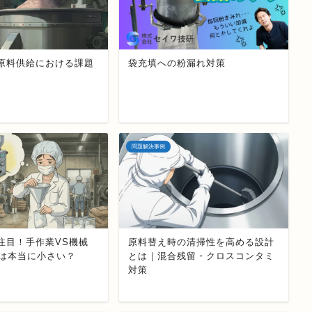
原料供給における課題
袋充填への粉漏れ対策
問題解決事例
注目！手作業VS機械
原料替え時の清掃性を高める設計
」は本当に小さい？
とは｜混合残留・クロスコンタミ
対策