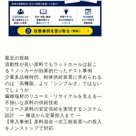
最近の投稿
流動性が良い原料でもラットホールは起こ
る？ノッカーが効果的だったテスト事例
少量多品種時代、粉体供給装置に求められる
のは「高機能」より「シンプルさ」ではない
でしょうか
繊維端材のリユース・リサイクルを支える―
不揃いな原料の供給技術
リユース原料の安定供給を実現するシステム
設計 ― 搬送から定量投入まで ―
【導入事例】原料混合⇒次工程装置への投入
をノンストップで対応