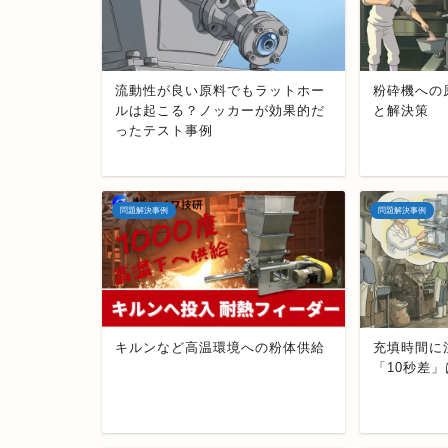
流動性が良い原料でもラットホー
粉砕機への
ルは起こる？ノッカーが効果的だ
と解決策
ったテスト事例
問題解決事例
問題解決事例
キルンなど高温環境への粉体供給
充填時間に
「10秒差