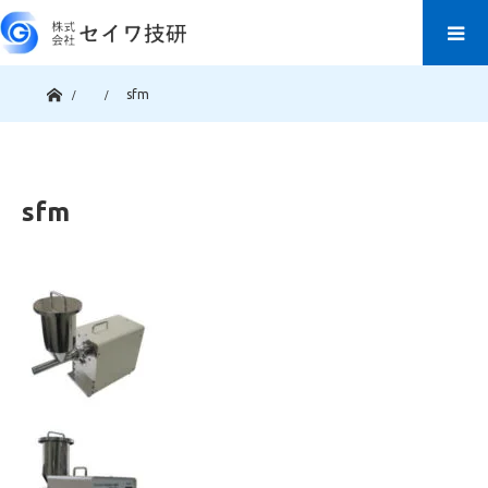
ホーム
sfm
sfm