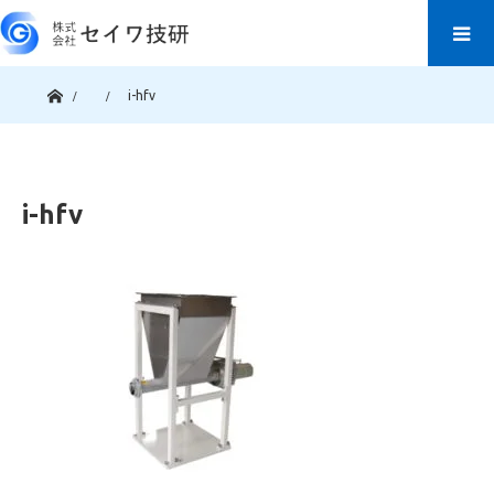
ホーム
i-hfv
i-hfv