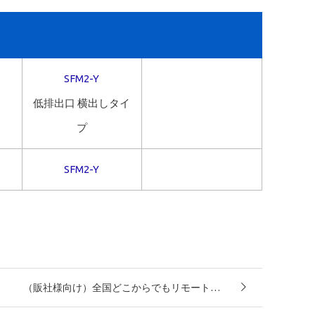
SFM2-Y
低排出口 横出しタイ
プ
SFM2-Y
（販社様向け）全国どこからでもリモート…