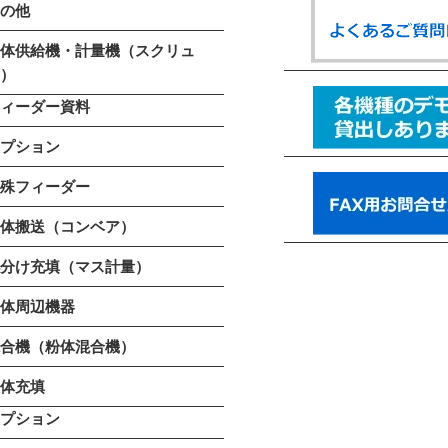
その他
粉体供給機・計量機（スクリュ
ー）
フィーダー資料
オプション
特殊フィーダー
粉体搬送（コンベア）
小分け充填（マス計量）
粉体周辺機器
混合機（粉体混合機）
液体充填
オプション