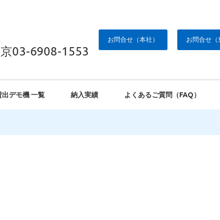
お問合せ（本社）
お問合せ（
京03-6908-1553
貸出デモ機 一覧
納入実績
よくあるご質問（FAQ）