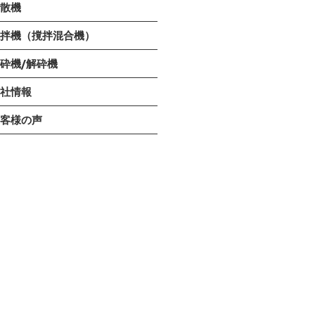
分散機
撹拌機（撹拌混合機）
砕機/解砕機
会社情報
お客様の声