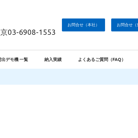
お問合せ（本社）
お問合せ（
京03-6908-1553
貸出デモ機 一覧
納入実績
よくあるご質問（FAQ）