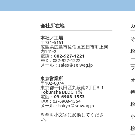
会社所在地
本社／工場
〒731-5151
広島県広島市佐伯区五日市町上河
内141-2
電話：
082-927-1221
FAX：082-927-1222
メール：sales＠seiwag.jp
東京営業所
〒102-0074
東京都千代田区九段南2丁目5-1
Tobunsha BLDG. 1階
電話：
03-6908-1553
FAX：03-6908-1554
メール：tokyo＠seiwag.jp
※＠を小文字に変換してくださ
い。