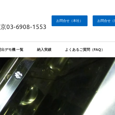
お問合せ（本社）
お問合せ（
京03-6908-1553
貸出デモ機 一覧
納入実績
よくあるご質問（FAQ）