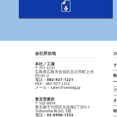
会社所在地
本社／工場
〒731-5151
広島県広島市佐伯区五日市町上河
内141-2
電話：
082-927-1221
FAX：082-927-1222
メール：sales＠seiwag.jp
東京営業所
〒102-0074
東京都千代田区九段南2丁目5-1
Tobunsha BLDG. 1階
電話：
03-6908-1553