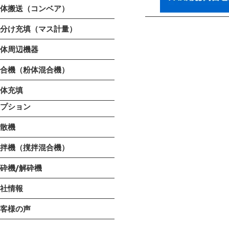
粉体搬送（コンベア）
小分け充填（マス計量）
粉体周辺機器
混合機（粉体混合機）
液体充填
オプション
分散機
撹拌機（撹拌混合機）
砕機/解砕機
会社情報
お客様の声