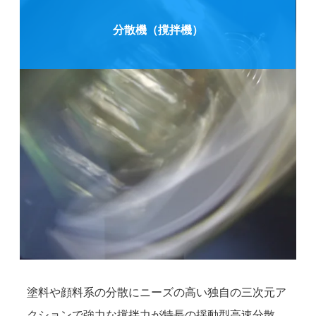
分散機（撹拌機）
塗料や顔料系の分散にニーズの高い独自の三次元ア
クションで強力な撹拌力が特長の揺動型高速分散